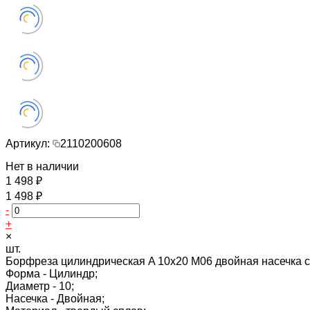
Артикул:
2110200608
Нет в наличии
1 498 ₽
1 498 ₽
-
+
×
шт.
Борфреза цилиндрическая A 10х20 M06 двойная насечка 
Форма -
Цилиндр;
Диаметр -
10;
Насечка -
Двойная;