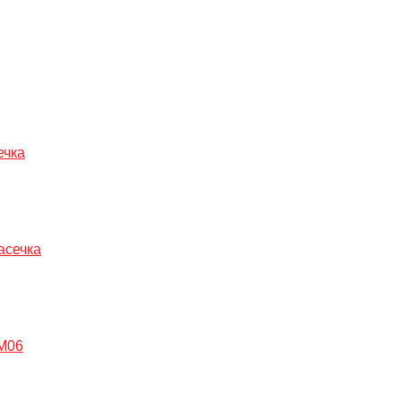
ечка
асечка
 M06