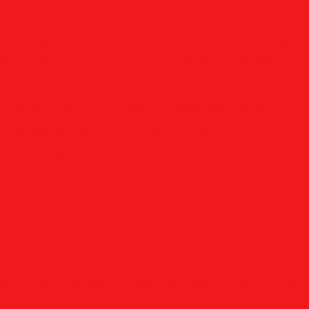
оцилиндрические
D, сферические
E, овальные
F, параболи
онические
M, конические
N, обратный конус
T, дисковые
R, 
тники (бесстружечные)
Трубные
Шахматные
Гаечные
UNC/
вые
Канавочные
Отрезные
Принадлежности
пенчатые
Двухсторонние
Центровочные
стали
По алюминию
По сэндвич-панелям
Универсальные
боры
анавочные
Резьбовые
ли
Цанговые наборы
Переходники
Втулки переходные
Гайк