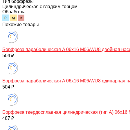
Тип борфрезы
Цилиндрическая с гладким торцом
Обработка
Похожие товары
Борфреза параболическая A 06х16 M06/WU8 двойная нас
504 ₽
Борфреза параболическая A 06х16 M06/WU8 одинарная н
504 ₽
Борфреза твердосплавная цилиндрическая (тип A) 06х16
487 ₽