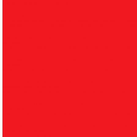
Прямошлифовальные машины
Зенковки
Борфрезы
А, цилиндрические
B, цилиндр с режущим торцом
С, сфер
пламевидные
J, конические 60
K, конические 90
L, сферок
Фрезы по композиту и пластику
Двухзаходные
Однозаходные
Трёхзаходные
Метчики
Спиральные
Прямые
HSS-PM из порошковой стали
Раска
Резцы (державки) токарные
Для наружного точения
Для внутреннего точения
Резьбо
Сверла
Корончатые
Корпусные
Твердосплавные
Спиральные
Сту
Диски пильные
По высокоуглеродистой стали
По стали
По нержавеющей 
Коронки биметаллические
Крупные зубья
Мелкие зубья
Средние зубья
Адаптеры
На
Плашки
Метрические
Трубные
Плашкодержатели
Пластины
Токарные
Фрезерные
Для корпусных сверл
Отрезные и к
Станочная оснастка
Патроны
Цанги
Метчикодержатели
Держатели КМ
Штреве
Фрезы по металлу
Концевые фрезы
Корпуса фрез