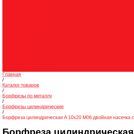
Обслуживание
Оплата и доставка
Гарантия и возврат
Инструкции и каталоги
Вопрос-ответ
О компании
О нас
Блог
Вакансии
Реквизиты
Контакты
Правовая информация
Скачать каталог
Главная
/
Каталог товаров
/
Борфрезы по металлу
/
Борфрезы цилиндрические
/
Борфреза цилиндрическая A 10х20 M06 двойная насечка 
Борфреза цилиндрическая 