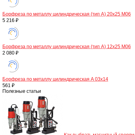
Борфреза по металлу цилиндрическая (тип A) 20х25 M06
5 216 ₽
Борфреза по металлу цилиндрическая (тип А) 12х25 M06
2 080 ₽
Борфреза по металлу цилиндрическая A 03х14
561 ₽
Полезные статьи
Как выбрать магнитный сверли