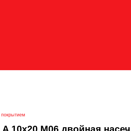
с покрытием
A 10х20 M06 двойная насеч