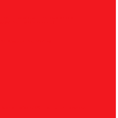
ческие
G, парабола с точечным концом
H,
радиусные
Наборы борфрез
UNF
Комплектные
Воротки
и
Ключи
Трубки СОЖ
Штифты центровочные