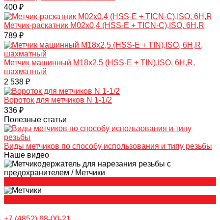
400 ₽
Mетчик-раскатник M02х0,4 (HSS-E + TICN-C),ISO, 6H,R
789 ₽
Метчик машинный M18х2,5 (HSS-E + TIN),ISO, 6H,R,
шахматный
2 538 ₽
Вороток для метчиков N 1-1/2
336 ₽
Полезные статьи
Виды метчиков по способу использования и типу резьбы
Наше видео
+7 (4852) 68-00-21