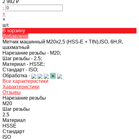
2 982 ₽
-
+
×
шт.
В корзину
Добавлено
Метчик машинный M20х2,5 (HSS-E + TIN),ISO, 6H,R,
шахматный
Нарезание резьбы -
M20;
Шаг резьбы -
2.5;
Материал -
HSSE;
Стандарт -
ISO;
Обработка -
Все характеристики
Характеристики
Отзывы
Нарезание резьбы
M20
Шаг резьбы
2.5
Материал
HSSE
Стандарт
ISO