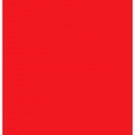
нержавеющей стали
По алюминию
По сэндвич-панелям
Универсальные
Коронки биметаллические
Крупные зубья 4/6 TPI
Мелкие зубья 10 TPI
Средние
зубья 6/10 TPI
Адаптеры
Наборы
Плашки
Метрические
Трубные
Плашкодержатели
Пластины
Токарные
Фрезерные
Для корпусных сверл
Отрезные и
канавочные
Резьбовые
Станочная оснастка
Патроны
Цанги
Метчикодержатели
Держатели КМ
Штревели
Цанговые наборы
Переходники
Втулки
переходные
Гайки
Ключи
Трубки СОЖ
Штифты
центровочные
Обслуживание
Оплата и доставка
Гарантия и возврат
Инструкции и каталоги
Вопрос-ответ
О компании
О нас
Блог
Вакансии
Реквизиты