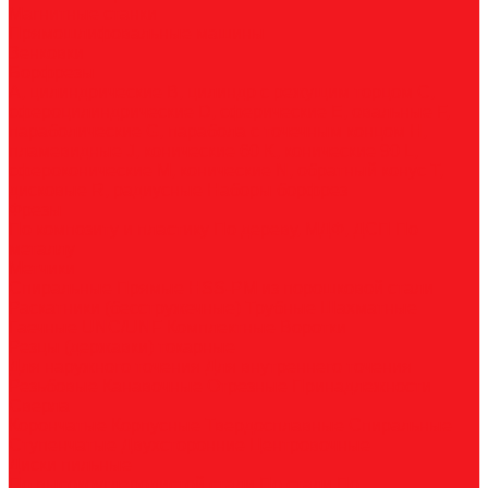
Магнитные станки
Прямошлифовальные машины
Зенковки
Борфрезы
А, цилиндрические
B, цилиндр с режущим торцом
С,
сфероцилиндрические
D, сферические
E, овальные
F,
параболические
G, парабола с точечным концом
H,
пламевидные
J, конические 60
K, конические 90
L,
сфероконические
M, конические
N, обратный конус
T,
дисковые
R, радиусные
Наборы борфрез
Фрезы
По композиту и пластику
По дереву, МДФ, ДСП
По
металлу
Метчики
Спиральные
Прямые
HSS-PM из порошковой стали
Раскатники (бесстружечные)
Трубные
Шахматные
Гаечные
UNC/UNF
Комплектные
Воротки
Резцы (державки) токарные
Для наружного точения
Для внутреннего точения
Резьбовые
Канавочные
Отрезные
Принадлежности
Сверла
Корончатые
Корпусные
Твердосплавные
Спиральные
Ступенчатые
Двухсторонние
Центровочные
Диски пильные
По высокоуглеродистой стали
По стали
По