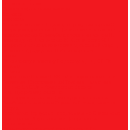
Магнитные станки
Прямошлифовальные машины
Зенковки
Борфрезы
А, цилиндрические
B, цилиндр с режущим торцом
С,
сфероцилиндрические
D, сферические
E, овальные
F,
параболические
G, парабола с точечным концом
H,
пламевидные
J, конические 60
K, конические 90
L,
сфероконические
M, конические
N, обратный конус
T,
дисковые
R, радиусные
Наборы борфрез
Фрезы
По композиту и пластику
По дереву, МДФ, ДСП
По
металлу
Метчики
Спиральные
Прямые
HSS-PM из порошковой стали
Раскатники (бесстружечные)
Трубные
Шахматные
Гаечные
UNC/UNF
Комплектные
Воротки
Резцы (державки) токарные
Для наружного точения
Для внутреннего точения
Резьбовые
Канавочные
Отрезные
Принадлежности
Сверла
Корончатые
Корпусные
Твердосплавные
Спиральные
Ступенчатые
Двухсторонние
Центровочные
Диски пильные
По высокоуглеродистой стали
По стали
По