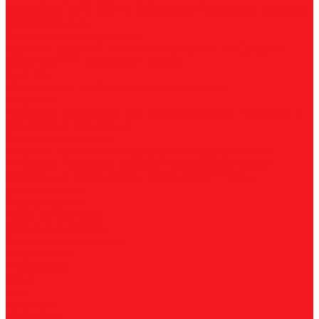
нержавеющей стали
По алюминию
По сэндвич-панелям
Универсальные
Коронки биметаллические
Крупные зубья 4/6 TPI
Мелкие зубья 10 TPI
Средние
зубья 6/10 TPI
Адаптеры
Наборы
Плашки
Метрические
Трубные
Плашкодержатели
Пластины
Токарные
Фрезерные
Для корпусных сверл
Отрезные и
канавочные
Резьбовые
Станочная оснастка
Патроны
Цанги
Метчикодержатели
Держатели КМ
Штревели
Цанговые наборы
Переходники
Втулки
переходные
Гайки
Ключи
Трубки СОЖ
Штифты
центровочные
Обслуживание
Оплата и доставка
Гарантия и возврат
Инструкции и каталоги
Вопрос-ответ
О компании
О нас
Блог
Вакансии
Реквизиты