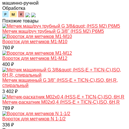
машинно-ручной
Обработка
Похожие товары
Метчик маш/руч трубный G 3/8" (HSS М2) Р6М5
Вороток для метчиков М1-М10
760 ₽
Вороток для метчиков М1-М12
400 ₽
Метчик машинный G 3/8" (HSS-E + TICN-C),ISO, 6H,R,
спиральный
3 402 ₽
Mетчик-раскатник M02х0,4 (HSS-E + TICN-C),ISO, 6H,R
789 ₽
Вороток для метчиков N 1-1/2
336 ₽