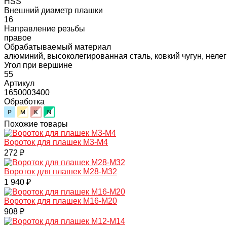
HSS
Внешний диаметр плашки
16
Направление резьбы
правое
Обрабатываемый материал
алюминий, высоколегированная сталь, ковкий чугун, нелег
Угол при вершине
55
Артикул
1650003400
Обработка
Похожие товары
Вороток для плашек М3-М4
272 ₽
Вороток для плашек М28-М32
1 940 ₽
Вороток для плашек М16-М20
908 ₽