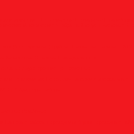
оцилиндрические
D, сферические
E, овальные
F, параболи
онические
M, конические
N, обратный конус
T, дисковые
R, 
у
тники (бесстружечные)
Трубные
Шахматные
Гаечные
UNC/
вые
Канавочные
Отрезные
Принадлежности
пенчатые
Двухсторонние
Центровочные
стали
По алюминию
По сэндвич-панелям
Универсальные
6/10 TPI
Адаптеры
Наборы
анавочные
Резьбовые
ли
Цанговые наборы
Переходники
Втулки переходные
Гайк