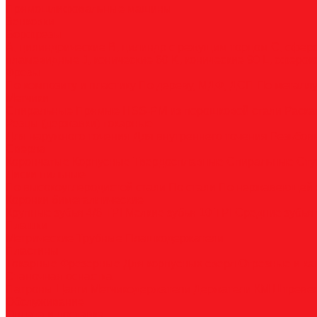
Прямошлифовальные машины
Зенковки
Борфрезы
А, цилиндрические
B, цилиндр с режущим торцом
С, сфер
пламевидные
J, конические 60
K, конические 90
L, сферок
Фрезы
По композиту и пластику
По дереву, МДФ, ДСП
По металл
Метчики
Спиральные
Прямые
HSS-PM из порошковой стали
Раска
Резцы (державки) токарные
Для наружного точения
Для внутреннего точения
Резьбо
Сверла
Корончатые
Корпусные
Твердосплавные
Спиральные
Сту
Диски пильные
По высокоуглеродистой стали
По стали
По нержавеющей 
Коронки биметаллические
Крупные зубья 4/6 TPI
Мелкие зубья 10 TPI
Средние зубья 
Плашки
Метрические
Трубные
Плашкодержатели
Пластины
Токарные
Фрезерные
Для корпусных сверл
Отрезные и к
Станочная оснастка
Патроны
Цанги
Метчикодержатели
Держатели КМ
Штреве
Обслуживание
Оплата и доставка