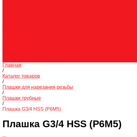
Гарантия и возврат
Инструкции и каталоги
Вопрос-ответ
О компании
О нас
Блог
Вакансии
Реквизиты
Контакты
Правовая информация
Скачать каталог
Главная
/
Каталог товаров
/
Плашки для нарезания резьбы
/
Плашки трубные
/
Плашка G3/4 HSS (Р6М5)
Плашка G3/4 HSS (Р6М5)