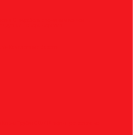
ческие
G, парабола с точечным концом
H,
радиусные
Наборы борфрез
UNF
Комплектные
Воротки
и
Ключи
Трубки СОЖ
Штифты центровочные