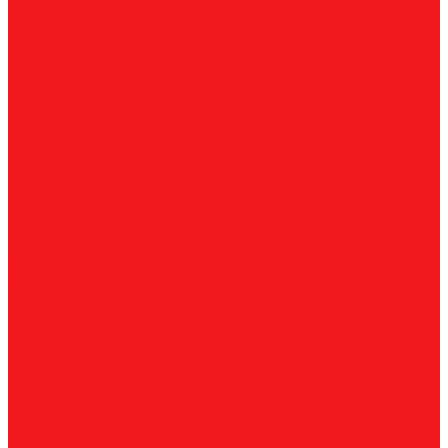
Универсальные
Коронки биметаллические
Крупные зубья
Мелкие зубья
Средние зубья
Адаптеры
Наборы
Плашки
Метрические
Трубные
Плашкодержатели
Пластины
Токарные
Фрезерные
Для корпусных сверл
Отрезные и
канавочные
Резьбовые
Станочная оснастка
Патроны
Цанги
Метчикодержатели
Держатели КМ
Штревели
Цанговые наборы
Переходники
Втулки
переходные
Гайки
Ключи
Трубки СОЖ
Штифты
центровочные
Фрезы по металлу
Концевые фрезы
Корпуса фрез
Обслуживание
Оплата и доставка
Гарантия и возврат
Инструкции и каталоги
Вопрос-ответ
О компании
О нас
Блог
Вакансии