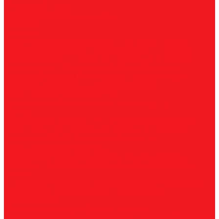
Магнитные станки
Прямошлифовальные машины
Зенковки
Борфрезы
А, цилиндрические
B, цилиндр с режущим торцом
С,
сфероцилиндрические
D, сферические
E, овальные
F,
параболические
G, парабола с точечным концом
H,
пламевидные
J, конические 60
K, конические 90
L,
сфероконические
M, конические
N, обратный конус
T,
дисковые
R, радиусные
Наборы борфрез
Фрезы по композиту и пластику
Двухзаходные
Однозаходные
Трёхзаходные
Метчики
Спиральные
Прямые
HSS-PM из порошковой стали
Раскатники (бесстружечные)
Трубные
Шахматные
Гаечные
UNC/UNF
Комплектные
Воротки
Резцы (державки) токарные
Для наружного точения
Для внутреннего точения
Резьбовые
Канавочные
Отрезные
Принадлежности
Сверла
Корончатые
Корпусные
Твердосплавные
Спиральные
Ступенчатые
Двухсторонние
Центровочные
Диски пильные
По высокоуглеродистой стали
По стали
По
нержавеющей стали
По алюминию
По сэндвич-панелям