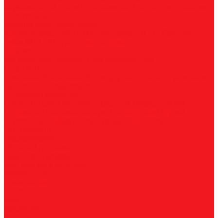
нержавеющей стали
По алюминию
По сэндвич-панелям
Универсальные
Коронки биметаллические
Крупные зубья 4/6 TPI
Мелкие зубья 10 TPI
Средние
зубья 6/10 TPI
Адаптеры
Наборы
Плашки
Метрические
Трубные
Плашкодержатели
Пластины
Токарные
Фрезерные
Для корпусных сверл
Отрезные и
канавочные
Резьбовые
Станочная оснастка
Патроны
Цанги
Метчикодержатели
Держатели КМ
Штревели
Цанговые наборы
Переходники
Втулки
переходные
Гайки
Ключи
Трубки СОЖ
Штифты
центровочные
Обслуживание
Оплата и доставка
Гарантия и возврат
Инструкции и каталоги
Вопрос-ответ
О компании
О нас
Блог
Вакансии
Реквизиты