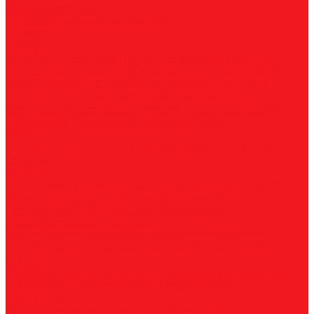
Магнитные станки
Прямошлифовальные машины
Зенковки
Борфрезы
А, цилиндрические
B, цилиндр с режущим торцом
С,
сфероцилиндрические
D, сферические
E, овальные
F,
параболические
G, парабола с точечным концом
H,
пламевидные
J, конические 60
K, конические 90
L,
сфероконические
M, конические
N, обратный конус
T,
дисковые
R, радиусные
Наборы борфрез
Фрезы
По композиту и пластику
По дереву, МДФ, ДСП
По
металлу
Метчики
Спиральные
Прямые
HSS-PM из порошковой стали
Раскатники (бесстружечные)
Трубные
Шахматные
Гаечные
UNC/UNF
Комплектные
Воротки
Резцы (державки) токарные
Для наружного точения
Для внутреннего точения
Резьбовые
Канавочные
Отрезные
Принадлежности
Сверла
Корончатые
Корпусные
Твердосплавные
Спиральные
Ступенчатые
Двухсторонние
Центровочные
Диски пильные
По высокоуглеродистой стали
По стали
По