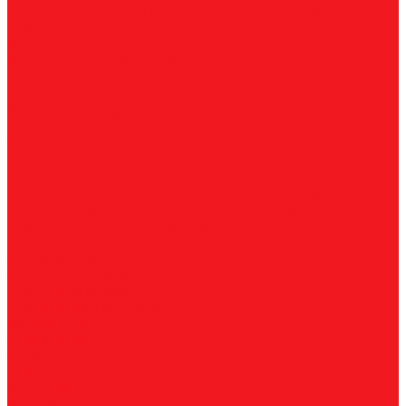
нержавеющей стали
По алюминию
По сэндвич-панелям
Универсальные
Коронки биметаллические
Крупные зубья 4/6 TPI
Мелкие зубья 10 TPI
Средние
зубья 6/10 TPI
Адаптеры
Наборы
Плашки
Метрические
Трубные
Плашкодержатели
Пластины
Токарные
Фрезерные
Для корпусных сверл
Отрезные и
канавочные
Резьбовые
Станочная оснастка
Патроны
Цанги
Метчикодержатели
Держатели КМ
Штревели
Цанговые наборы
Переходники
Втулки
переходные
Гайки
Ключи
Трубки СОЖ
Штифты
центровочные
Обслуживание
Оплата и доставка
Гарантия и возврат
Инструкции и каталоги
Вопрос-ответ
О компании
О нас
Блог
Вакансии
Реквизиты