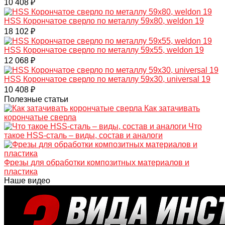
10 408 ₽
HSS Корончатое сверло по металлу 59x80, weldon 19
18 102 ₽
HSS Корончатое сверло по металлу 59x55, weldon 19
12 068 ₽
HSS Корончатое сверло по металлу 59x30, universal 19
10 408 ₽
Полезные статьи
Как затачивать
корончатые сверла
Что
такое HSS-сталь – виды, состав и аналоги
Фрезы для обработки композитных материалов и
пластика
Наше видео