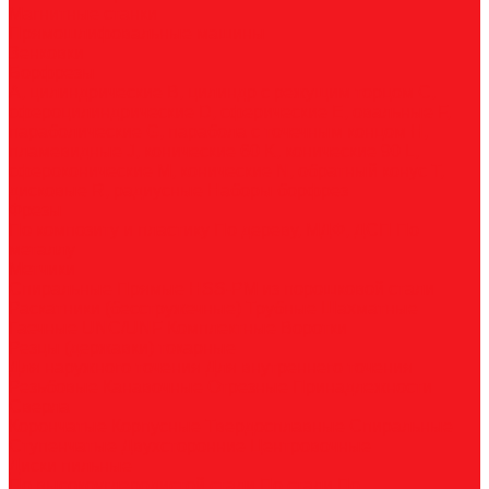
Магнитные станки
Прямошлифовальные машины
Зенковки
Борфрезы
А, цилиндрические
B, цилиндр с режущим торцом
С,
сфероцилиндрические
D, сферические
E, овальные
F,
параболические
G, парабола с точечным концом
H,
пламевидные
J, конические 60
K, конические 90
L,
сфероконические
M, конические
N, обратный конус
T,
дисковые
R, радиусные
Наборы борфрез
Фрезы
По композиту и пластику
По дереву, МДФ, ДСП
По
металлу
Метчики
Спиральные
Прямые
HSS-PM из порошковой стали
Раскатники (бесстружечные)
Трубные
Шахматные
Гаечные
UNC/UNF
Комплектные
Воротки
Резцы (державки) токарные
Для наружного точения
Для внутреннего точения
Резьбовые
Канавочные
Отрезные
Принадлежности
Сверла
Корончатые
Корпусные
Твердосплавные
Спиральные
Ступенчатые
Двухсторонние
Центровочные
Диски пильные
По высокоуглеродистой стали
По стали
По