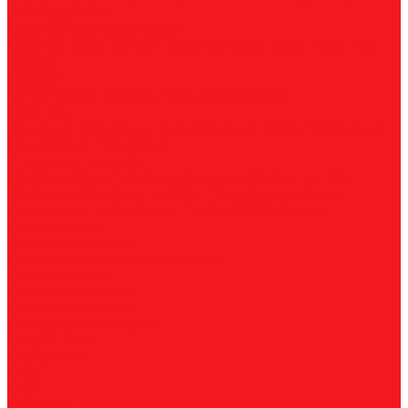
Универсальные
Коронки биметаллические
Крупные зубья
Мелкие зубья
Средние зубья
Адаптеры
Наборы
Плашки
Метрические
Трубные
Плашкодержатели
Пластины
Токарные
Фрезерные
Для корпусных сверл
Отрезные и
канавочные
Резьбовые
Станочная оснастка
Патроны
Цанги
Метчикодержатели
Держатели КМ
Штревели
Цанговые наборы
Переходники
Втулки
переходные
Гайки
Ключи
Трубки СОЖ
Штифты
центровочные
Фрезы по металлу
Концевые фрезы
Корпуса фрез
Обслуживание
Оплата и доставка
Гарантия и возврат
Инструкции и каталоги
Вопрос-ответ
О компании
О нас
Блог
Вакансии