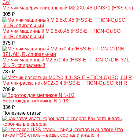
Метчик маш/руч спиральный M2,2X0.45 DIN371 (HSS-Co)
305 ₽
Метчик машинный M 2,5х0,45 (HSS-E + TICN-C),ISO,
6H,R, спиральный
675 ₽
Метчик машинный M2,5x0,45 (HSS-Е + TICN-С) DIN 371,
6H, R, спиральный
787 ₽
Mетчик-раскатник M02х0,4 (HSS-E + TICN-C),ISO, 6H,R
789 ₽
Вороток для метчиков N 1-1/2
336 ₽
Полезные статьи
Как затачивать
корончатые сверла
Что
такое HSS-сталь – виды, состав и аналоги