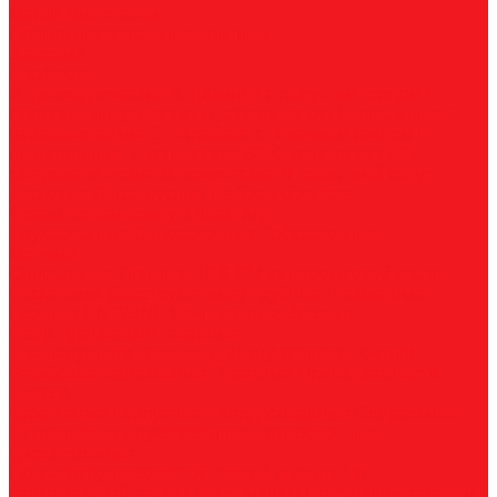
Магнитные станки
Прямошлифовальные машины
Зенковки
Борфрезы
А, цилиндрические
B, цилиндр с режущим торцом
С,
сфероцилиндрические
D, сферические
E, овальные
F,
параболические
G, парабола с точечным концом
H,
пламевидные
J, конические 60
K, конические 90
L,
сфероконические
M, конические
N, обратный конус
T,
дисковые
R, радиусные
Наборы борфрез
Фрезы по композиту и пластику
Двухзаходные
Однозаходные
Трёхзаходные
Метчики
Спиральные
Прямые
HSS-PM из порошковой стали
Раскатники (бесстружечные)
Трубные
Шахматные
Гаечные
UNC/UNF
Комплектные
Воротки
Резцы (державки) токарные
Для наружного точения
Для внутреннего точения
Резьбовые
Канавочные
Отрезные
Принадлежности
Сверла
Корончатые
Корпусные
Твердосплавные
Спиральные
Ступенчатые
Двухсторонние
Центровочные
Диски пильные
По высокоуглеродистой стали
По стали
По
нержавеющей стали
По алюминию
По сэндвич-панелям