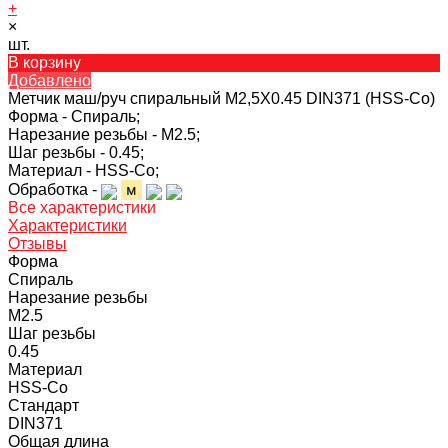
+
×
шт.
В корзину
Добавлено
Метчик маш/руч спиральный M2,5X0.45 DIN371 (HSS-Co)
Форма -
Спираль;
Нарезание резьбы -
M2.5;
Шаг резьбы -
0.45;
Материал -
HSS-Co;
Обработка -
Все характеристики
Характеристики
Отзывы
Форма
Спираль
Нарезание резьбы
M2.5
Шаг резьбы
0.45
Материал
HSS-Co
Стандарт
DIN371
Общая длина