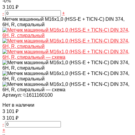
-0%
3 101 ₽
-
+
Метчик машинный M16x1,0 (HSS-Е + TICN-С) DIN 374,
6H, R, спиральный
Артикул:
1611160100
Нет в наличии
3 101 ₽
3 101 ₽
-
+