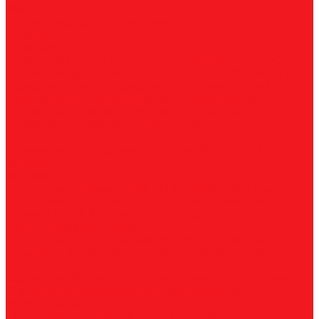
Магнитные станки
Прямошлифовальные машины
Зенковки
Борфрезы
А, цилиндрические
B, цилиндр с режущим торцом
С,
сфероцилиндрические
D, сферические
E, овальные
F,
параболические
G, парабола с точечным концом
H,
пламевидные
J, конические 60
K, конические 90
L,
сфероконические
M, конические
N, обратный конус
T,
дисковые
R, радиусные
Наборы борфрез
Фрезы
По композиту и пластику
По дереву, МДФ, ДСП
По
металлу
Метчики
Спиральные
Прямые
HSS-PM из порошковой стали
Раскатники (бесстружечные)
Трубные
Шахматные
Гаечные
UNC/UNF
Комплектные
Воротки
Резцы (державки) токарные
Для наружного точения
Для внутреннего точения
Резьбовые
Канавочные
Отрезные
Принадлежности
Сверла
Корончатые
Корпусные
Твердосплавные
Спиральные
Ступенчатые
Двухсторонние
Центровочные
Диски пильные
По высокоуглеродистой стали
По стали
По