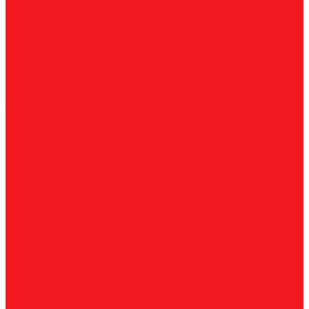
нержавеющей стали
По алюминию
По сэндвич-панелям
Универсальные
Коронки биметаллические
Крупные зубья 4/6 TPI
Мелкие зубья 10 TPI
Средние
зубья 6/10 TPI
Адаптеры
Наборы
Плашки
Метрические
Трубные
Плашкодержатели
Пластины
Токарные
Фрезерные
Для корпусных сверл
Отрезные и
канавочные
Резьбовые
Станочная оснастка
Патроны
Цанги
Метчикодержатели
Держатели КМ
Штревели
Цанговые наборы
Переходники
Втулки
переходные
Гайки
Ключи
Трубки СОЖ
Штифты
центровочные
Обслуживание
Оплата и доставка
Гарантия и возврат
Инструкции и каталоги
Вопрос-ответ
О компании
О нас
Блог
Вакансии
Реквизиты