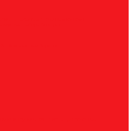
ческие
G, парабола с точечным концом
H,
радиусные
Наборы борфрез
UNF
Комплектные
Воротки
и
Ключи
Трубки СОЖ
Штифты центровочные