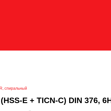
 R, спиральный
HSS-Е + TICN-С) DIN 376, 6