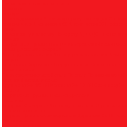
Прямошлифовальные машины
Зенковки
Борфрезы
А, цилиндрические
B, цилиндр с режущим торцом
С, сфер
пламевидные
J, конические 60
K, конические 90
L, сферок
Фрезы
По композиту и пластику
По дереву, МДФ, ДСП
По металл
Метчики
Спиральные
Прямые
HSS-PM из порошковой стали
Раска
Резцы (державки) токарные
Для наружного точения
Для внутреннего точения
Резьбо
Сверла
Корончатые
Корпусные
Твердосплавные
Спиральные
Сту
Диски пильные
По высокоуглеродистой стали
По стали
По нержавеющей 
Коронки биметаллические
Крупные зубья 4/6 TPI
Мелкие зубья 10 TPI
Средние зубья 
Плашки
Метрические
Трубные
Плашкодержатели
Пластины
Токарные
Фрезерные
Для корпусных сверл
Отрезные и к
Станочная оснастка
Патроны
Цанги
Метчикодержатели
Держатели КМ
Штреве
Обслуживание
Оплата и доставка