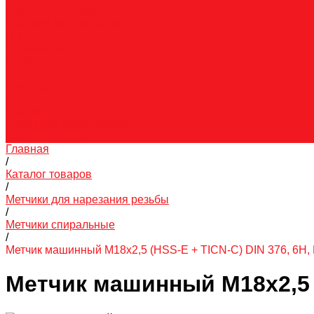
Гарантия и возврат
Инструкции и каталоги
Вопрос-ответ
О компании
О нас
Блог
Вакансии
Реквизиты
Контакты
Правовая информация
Скачать каталог
Главная
/
Каталог товаров
/
Метчики для нарезания резьбы
/
Метчики спиральные
/
Метчик машинный M18x2,5 (HSS-Е + TICN-С) DIN 376, 6H,
Метчик машинный M18x2,5 (