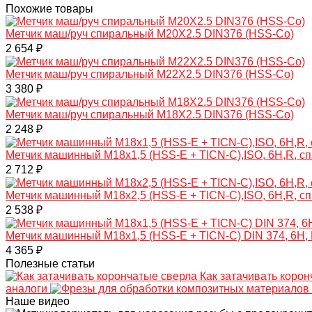
Похожие товары
Метчик маш/руч спиральный M20X2.5 DIN376 (HSS-Co)
2 654 ₽
Метчик маш/руч спиральный M22X2.5 DIN376 (HSS-Co)
3 380 ₽
Метчик маш/руч спиральный M18X2.5 DIN376 (HSS-Co)
2 248 ₽
Метчик машинный M18х1,5 (HSS-E + TICN-C),ISO, 6H,R, с
2 712 ₽
Метчик машинный M18х2,5 (HSS-E + TICN-C),ISO, 6H,R, с
2 538 ₽
Метчик машинный M18x1,5 (HSS-Е + TICN-С) DIN 374, 6H,
4 365 ₽
Полезные статьи
Как затачивать коро
аналоги
Наше видео