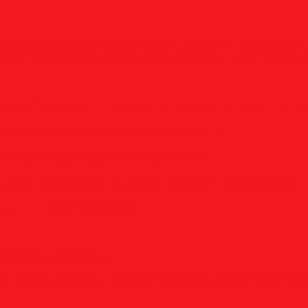
оцилиндрические
D, сферические
E, овальные
F, параболи
онические
M, конические
N, обратный конус
T, дисковые
R, 
у
тники (бесстружечные)
Трубные
Шахматные
Гаечные
UNC/
вые
Канавочные
Отрезные
Принадлежности
пенчатые
Двухсторонние
Центровочные
стали
По алюминию
По сэндвич-панелям
Универсальные
6/10 TPI
Адаптеры
Наборы
анавочные
Резьбовые
ли
Цанговые наборы
Переходники
Втулки переходные
Гайк