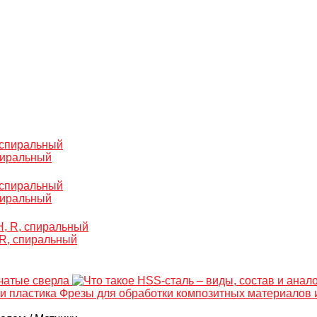
пиральный
пиральный
 R, спиральный
нчатые сверла
Фрезы для обработки композитных материалов 