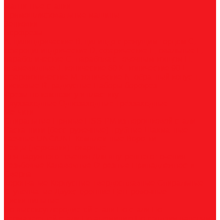
Магнитные станки
Прямошлифовальные машины
Зенковки
Борфрезы
А, цилиндрические
B, цилиндр с режущим торцом
С,
сфероцилиндрические
D, сферические
E, овальные
F,
параболические
G, парабола с точечным концом
H,
пламевидные
J, конические 60
K, конические 90
L,
сфероконические
M, конические
N, обратный конус
T,
дисковые
R, радиусные
Наборы борфрез
Фрезы по композиту и пластику
Двухзаходные
Однозаходные
Трёхзаходные
Метчики
Спиральные
Прямые
HSS-PM из порошковой стали
Раскатники (бесстружечные)
Трубные
Шахматные
Гаечные
UNC/UNF
Комплектные
Воротки
Резцы (державки) токарные
Для наружного точения
Для внутреннего точения
Резьбовые
Канавочные
Отрезные
Принадлежности
Сверла
Корончатые
Корпусные
Твердосплавные
Спиральные
Ступенчатые
Двухсторонние
Центровочные
Диски пильные
По высокоуглеродистой стали
По стали
По
нержавеющей стали
По алюминию
По сэндвич-панелям