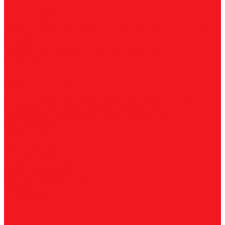
Универсальные
Коронки биметаллические
Крупные зубья
Мелкие зубья
Средние зубья
Адаптеры
Наборы
Плашки
Метрические
Трубные
Плашкодержатели
Пластины
Токарные
Фрезерные
Для корпусных сверл
Отрезные и
канавочные
Резьбовые
Станочная оснастка
Патроны
Цанги
Метчикодержатели
Держатели КМ
Штревели
Цанговые наборы
Переходники
Втулки
переходные
Гайки
Ключи
Трубки СОЖ
Штифты
центровочные
Фрезы по металлу
Концевые фрезы
Корпуса фрез
Обслуживание
Оплата и доставка
Гарантия и возврат
Инструкции и каталоги
Вопрос-ответ
О компании
О нас
Блог
Вакансии