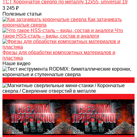
TCT Корончатое сверло по металлу 12x55, universal 19
3 245 ₽
Полезные статьи
Как затачивать
корончатые сверла
Что
такое HSS-сталь – виды, состав и аналоги
Фрезы для обработки композитных материалов и
пластика
Наше видео