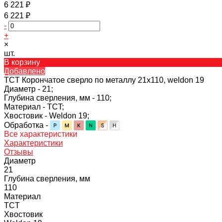
6 221 ₽
6 221 ₽
-
+
×
шт.
В корзину
Добавлено
TCT Корончатое сверло по металлу 21x110, weldon 19
Диаметр -
21;
Глубина сверления, мм -
110;
Материал -
TCT;
Хвостовик -
Weldon 19;
Обработка -
Все характеристики
Характеристики
Отзывы
Диаметр
21
Глубина сверления, мм
110
Материал
TCT
Хвостовик