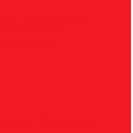
ческие
G, парабола с точечным концом
H,
радиусные
Наборы борфрез
UNF
Комплектные
Воротки
и
Ключи
Трубки СОЖ
Штифты центровочные