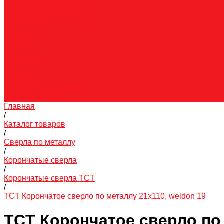
Гарантия и возврат
Инструкции и каталоги
Вопрос-ответ
О компании
О нас
Блог
Вакансии
Реквизиты
Контакты
Правовая информация
Скачать каталог
Главная
/
Каталог товаров
/
Сверла по металлу
/
Корончатые сверла
/
Корончатые сверла TCT
/
TCT Корончатое сверло по металлу 21x110, weldon 19
TCT Корончатое сверло по 