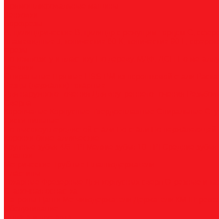
Прямошлифовальные машины
Зенковки
Борфрезы
А, цилиндрические
B, цилиндр с режущим торцом
С, сфер
пламевидные
J, конические 60
K, конические 90
L, сферок
Фрезы
По композиту и пластику
По дереву, МДФ, ДСП
По металл
Метчики
Спиральные
Прямые
HSS-PM из порошковой стали
Раска
Резцы (державки) токарные
Для наружного точения
Для внутреннего точения
Резьбо
Сверла
Корончатые
Корпусные
Твердосплавные
Спиральные
Сту
Диски пильные
По высокоуглеродистой стали
По стали
По нержавеющей 
Коронки биметаллические
Крупные зубья 4/6 TPI
Мелкие зубья 10 TPI
Средние зубья 
Плашки
Метрические
Трубные
Плашкодержатели
Пластины
Токарные
Фрезерные
Для корпусных сверл
Отрезные и к
Станочная оснастка
Патроны
Цанги
Метчикодержатели
Держатели КМ
Штреве
Обслуживание
Оплата и доставка