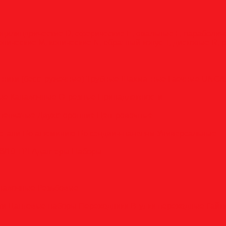
оцилиндрические
D, сферические
E, овальные
F, параболи
онические
M, конические
N, обратный конус
T, дисковые
R, 
у
тники (бесстружечные)
Трубные
Шахматные
Гаечные
UNC/
вые
Канавочные
Отрезные
Принадлежности
пенчатые
Двухсторонние
Центровочные
стали
По алюминию
По сэндвич-панелям
Универсальные
6/10 TPI
Адаптеры
Наборы
анавочные
Резьбовые
ли
Цанговые наборы
Переходники
Втулки переходные
Гайк