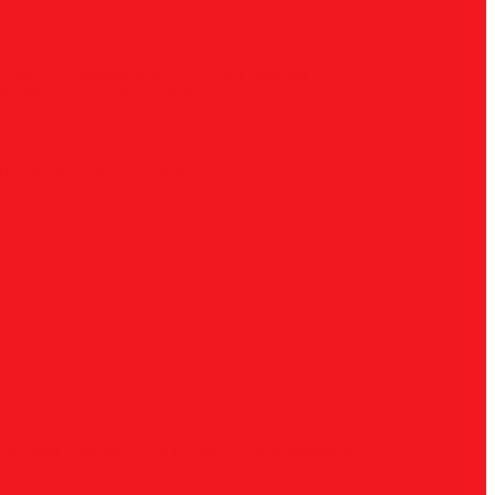
ческие
G, парабола с точечным концом
H,
радиусные
Наборы борфрез
UNF
Комплектные
Воротки
и
Ключи
Трубки СОЖ
Штифты центровочные