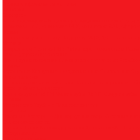
Прямошлифовальные машины
Зенковки
Борфрезы
А, цилиндрические
B, цилиндр с режущим торцом
С, сфер
пламевидные
J, конические 60
K, конические 90
L, сферок
Фрезы
По композиту и пластику
По дереву, МДФ, ДСП
По металл
Метчики
Спиральные
Прямые
HSS-PM из порошковой стали
Раска
Резцы (державки) токарные
Для наружного точения
Для внутреннего точения
Резьбо
Сверла
Корончатые
Корпусные
Твердосплавные
Спиральные
Сту
Диски пильные
По высокоуглеродистой стали
По стали
По нержавеющей 
Коронки биметаллические
Крупные зубья 4/6 TPI
Мелкие зубья 10 TPI
Средние зубья 
Плашки
Метрические
Трубные
Плашкодержатели
Пластины
Токарные
Фрезерные
Для корпусных сверл
Отрезные и к
Станочная оснастка
Патроны
Цанги
Метчикодержатели
Держатели КМ
Штреве
Обслуживание
Оплата и доставка