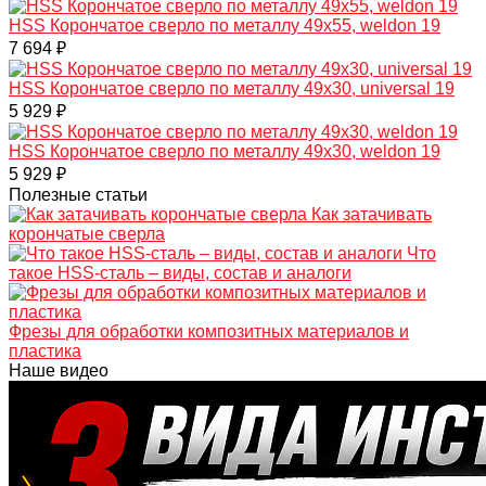
HSS Корончатое сверло по металлу 49x55, weldon 19
7 694 ₽
HSS Корончатое сверло по металлу 49x30, universal 19
5 929 ₽
HSS Корончатое сверло по металлу 49x30, weldon 19
5 929 ₽
Полезные статьи
Как затачивать
корончатые сверла
Что
такое HSS-сталь – виды, состав и аналоги
Фрезы для обработки композитных материалов и
пластика
Наше видео