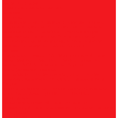
Магнитные станки
Прямошлифовальные машины
Зенковки
Борфрезы
А, цилиндрические
B, цилиндр с режущим торцом
С,
сфероцилиндрические
D, сферические
E, овальные
F,
параболические
G, парабола с точечным концом
H,
пламевидные
J, конические 60
K, конические 90
L,
сфероконические
M, конические
N, обратный конус
T,
дисковые
R, радиусные
Наборы борфрез
Метчики
Спиральные
Прямые
HSS-PM из порошковой стали
Раскатники (бесстружечные)
Трубные
Шахматные
Гаечные
UNC/UNF
Комплектные
Воротки
Резцы (державки) токарные
Для наружного точения
Для внутреннего точения
Резьбовые
Канавочные
Отрезные
Принадлежности
Сверла
Корончатые
Корпусные
Твердосплавные
Спиральные
Ступенчатые
Двухсторонние
Центровочные
Диски пильные
По высокоуглеродистой стали
По стали
По
нержавеющей стали
По алюминию
По сэндвич-панелям
Универсальные
Коронки биметаллические