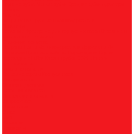
Крупные зубья
Мелкие зубья
Средние зубья
Адаптеры
Наборы
Плашки
Метрические
Трубные
Плашкодержатели
Пластины
Токарные
Фрезерные
Для корпусных сверл
Отрезные и
канавочные
Резьбовые
Станочная оснастка
Патроны
Цанги
Метчикодержатели
Держатели КМ
Штревели
Цанговые наборы
Переходники
Втулки
переходные
Гайки
Ключи
Трубки СОЖ
Штифты
центровочные
Фрезы по металлу
Концевые фрезы
Корпуса фрез
Обслуживание
Оплата и доставка
Гарантия и возврат
Инструкции и каталоги
Вопрос-ответ
О компании
О нас
Блог
Вакансии
Реквизиты
Контакты