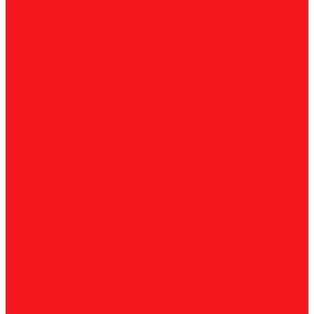
Магнитные станки
Прямошлифовальные машины
Зенковки
Борфрезы
А, цилиндрические
B, цилиндр с режущим торцом
С,
сфероцилиндрические
D, сферические
E, овальные
F,
параболические
G, парабола с точечным концом
H,
пламевидные
J, конические 60
K, конические 90
L,
сфероконические
M, конические
N, обратный конус
T,
дисковые
R, радиусные
Наборы борфрез
Фрезы
По композиту и пластику
По дереву, МДФ, ДСП
По
металлу
Метчики
Спиральные
Прямые
HSS-PM из порошковой стали
Раскатники (бесстружечные)
Трубные
Шахматные
Гаечные
UNC/UNF
Комплектные
Воротки
Резцы (державки) токарные
Для наружного точения
Для внутреннего точения
Резьбовые
Канавочные
Отрезные
Принадлежности
Сверла
Корончатые
Корпусные
Твердосплавные
Спиральные
Ступенчатые
Двухсторонние
Центровочные
Диски пильные
По высокоуглеродистой стали
По стали
По