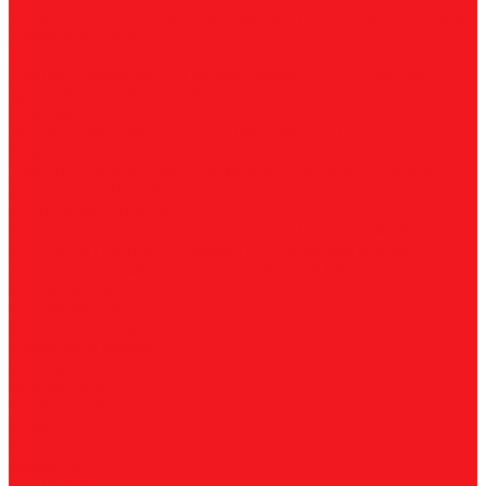
нержавеющей стали
По алюминию
По сэндвич-панелям
Универсальные
Коронки биметаллические
Крупные зубья 4/6 TPI
Мелкие зубья 10 TPI
Средние
зубья 6/10 TPI
Адаптеры
Наборы
Плашки
Метрические
Трубные
Плашкодержатели
Пластины
Токарные
Фрезерные
Для корпусных сверл
Отрезные и
канавочные
Резьбовые
Станочная оснастка
Патроны
Цанги
Метчикодержатели
Держатели КМ
Штревели
Цанговые наборы
Переходники
Втулки
переходные
Гайки
Ключи
Трубки СОЖ
Штифты
центровочные
Обслуживание
Оплата и доставка
Гарантия и возврат
Инструкции и каталоги
Вопрос-ответ
О компании
О нас
Блог
Вакансии
Реквизиты